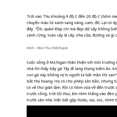
Trời vào Thu khoảng 9 độ C đến 20 độ C (hôm nào 
chuyển màu từ xanh sang vàng, cam, đỏ. Lại có d
đây “Ồh, quào! Đẹp chi mà đẹp dữ vậy không biết
cánh rừng, toàn cây là cây; nhà cửa, đường xá gì 
Hình – Mùa Thu ở Michigan
Cuộc sống ở Michigan thân thiện với môi trường
nhà thì thấy bầy gà Tây đi lang thang kiếm ăn, k
con gà này không sợ bị người ta bắt mần thịt sao
bắt thú hoang. Họ có cho phép săn bắn, nhưng tù
có vẻ thư giãn lắm. Rồi có hôm vừa về đến trước
trước cổng, trời tối thui, ẻm nhìn thẳng vào đèn
trước sân nhà. Việc bắt gặp hươu, nai, sóc, nhím