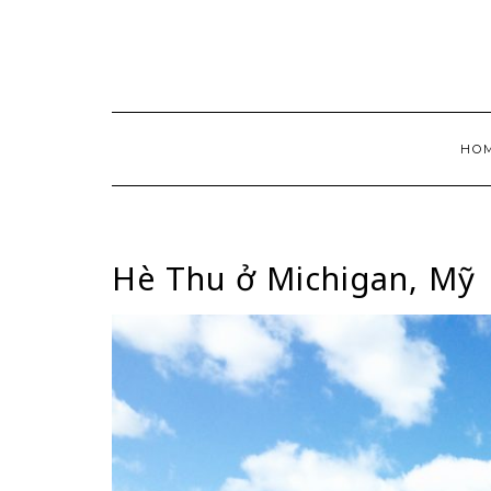
Skip
to
content
HO
Hè Thu ở Michigan, Mỹ