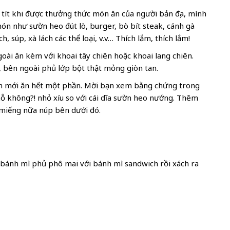
 tít khi được thưởng thức món ăn của người bản địa, mình
ón như sườn heo đút lò, burger, bò bít steak, cánh gà
, súp, xà lách các thể loại, v.v… Thích lắm, thích lắm!
oài ăn kèm với khoai tây chiên hoặc khoai lang chiên.
, bên ngoài phủ lớp bột thật mỏng giòn tan.
n mới ăn hết một phần. Mời bạn xem bằng chứng trong
hỗ không?! nhỏ xíu so với cái dĩa sườn heo nướng. Thêm
 miếng nữa núp bên dưới đó.
bánh mì phủ phô mai với bánh mì sandwich rồi xách ra