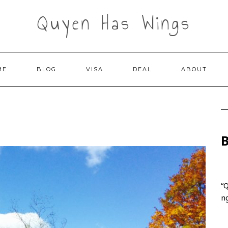
Quyen Has Wings
ME
BLOG
VISA
DEAL
ABOUT
B
“Q
n