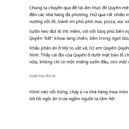
Chúng ta chuyển qua đề tài ẩm thực đi! Quyên mê
đến các nhà hàng địa phương, thử qua rất nhiều m
nướng sốt ớt, bánh mì phủ phô mai, pizza, xúc xích
Sườn heo đút lò thịt mềm, với sốt bbq phủ bên ng
Quyên “kết” khoai lang chiên, bên trong ngọt bùi
Khẩu phần ăn ở Mỹ to vật vã, 02 em Quyên Quyê
hình: Thấy cái đùi của Quyên ở dưới mặt bàn lỗ c
nữa, không chỉ có một miếng sườn đâu, còn một
Sườn heo đút lò
Hôm nào nổi hứng, chạy ù ra nhà hàng mua món 
bờ hồ ngồi ăn trưa ngắm người ta tắm hồ!