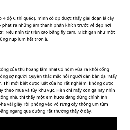
4 độ C thì quéo), mình có dịp được thấy giai đoạn lá cây
ịp phát ra những âm thanh phấn khích trước vẻ đẹp nơi
!”. Nếu nhìn từ trên cao bằng fly cam, Michigan như một
cũng núp lùm hết trơn à.
 sống của thú hoang lắm nha! Có hôm vừa ra khỏi cổng
hông sợ người. Quyên thắc mắc hỏi người dân bản địa “Mấy
?”. Thì mới biết được luật của họ rất nghiêm, không được
y theo mùa và tùy khu vực. Hèn chi mấy con gà này nhìn
 cổng nhà, thì thấy một em hươu đang đứng chình ình
 pha vài giây rồi phóng vèo vô rừng cây thông um tùm
 băng ngang qua đường rất thường thấy ở đây.